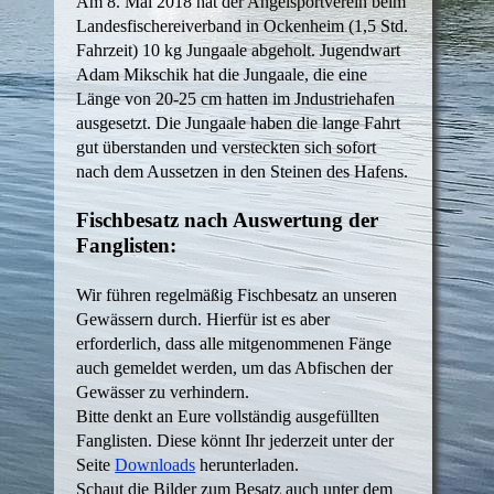
Am 8. Mai 2018 hat der Angelsportverein beim
Landesfischereiverband in Ockenheim
(1,5 Std.
Fahrzeit)
10 kg Jungaale abgeholt. Jugendwart
Adam Mikschik hat die Jungaale, die eine
Länge von 20-25 cm hatten im Jndustriehafen
ausgesetzt. Die Jungaale haben die lange Fahrt
gut überstanden und versteckten sich sofort
nach dem Aussetzen in den Steinen des Hafens.
Fischbesatz nach Auswertung der
Fanglisten:
Wir führen regelmäßig Fischbesatz an unseren
Gewässern durch. Hierfür ist es aber
erforderlich, dass alle mitgenommenen Fänge
auch gemeldet werden, um das Abfischen der
Gewässer zu verhindern.
Bitte denkt an Eure vollständig ausgefüllten
Fanglisten. Diese könnt Ihr jederzeit unter der
Seite
Downloads
herunterladen.
Schaut die Bilder zum Besatz auch unter dem